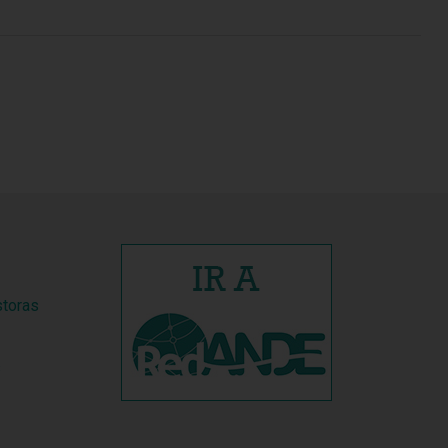
storas
s