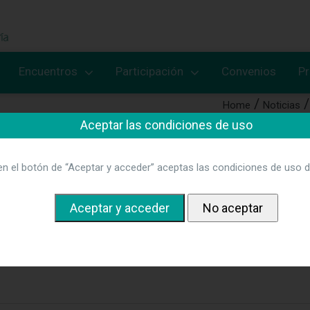
Encuentros
Participación
Convenios
P
Home
Noticias
Aceptar las condiciones de uso
tificar las competencias en gestió
en el botón de “Aceptar y acceder” aceptas las condiciones de uso d
 por consenso el mapa de competencias que el directivo de enfe
s