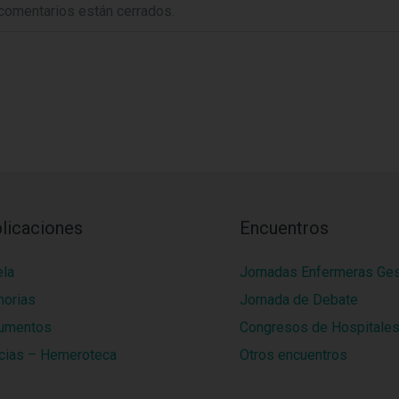
comentarios están cerrados.
licaciones
Encuentros
ela
Jornadas Enfermeras Ge
orias
Jornada de Debate
umentos
Congresos de Hospitale
cias – Hemeroteca
Otros encuentros