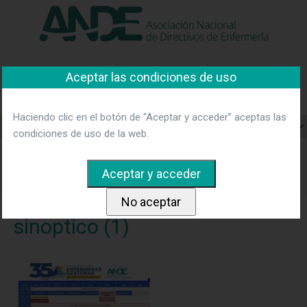
"Ver política"
*Acepto las condiciones
No aceptar y salir
Asociación Nacional de
Aceptar las condiciones de uso
Directivos de Enfermería
Haciendo clic en el botón de “Aceptar y acceder” aceptas las
condiciones de uso de la web.
Home
Noticias
Entrevistas a enfermeras-os líderes del
Proyecto Nursing Research Challenge. Oviedo, 26 de marzo
2025.
sinoptico (1)
sinoptico (1)