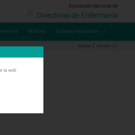
Asociación Nacional de
Directivos de Enfermería
royectos
Noticias
Espacio Asociados
Home
nacatur (1)
e la web.