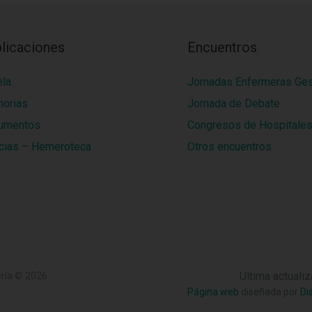
licaciones
Encuentros
ela
Jornadas Enfermeras Ge
orias
Jornada de Debate
umentos
Congresos de Hospitale
cias – Hemeroteca
Otros encuentros
Ultima actuali
ría
© 2026.
Página web
diseñada por
Di