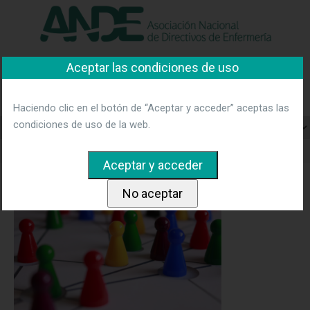
"Ver política"
*Acepto las condiciones
No aceptar y salir
Aceptar las condiciones de uso
Asociación Nacional de
Directivos de Enfermería
Haciendo clic en el botón de “Aceptar y acceder” aceptas las
condiciones de uso de la web.
Home
foto-contacta