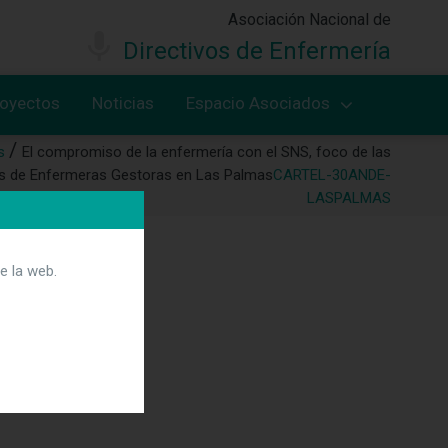
Asociación Nacional de
Directivos de Enfermería
royectos
Noticias
Espacio Asociados
s
El compromiso de la enfermería con el SNS, foco de las
s de Enfermeras Gestoras en Las Palmas
CARTEL-30ANDE-
LASPALMAS
e la web.