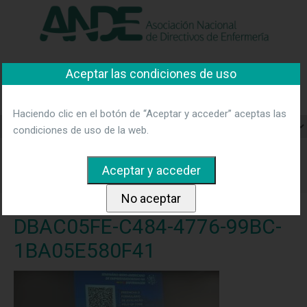
"Ver política"
*Acepto las condiciones
No aceptar y salir
Asociación Nacional de
Aceptar las condiciones de uso
Directivos de Enfermería
Haciendo clic en el botón de “Aceptar y acceder” aceptas las
condiciones de uso de la web.
Home
Noticias
Clausura del I Seminario Ibero Americano
de Emprendimiento Enfermero
DBAC05FE-C484-4776-99BC-
1BA05E580F41
DBAC05FE-C484-4776-99BC-
1BA05E580F41