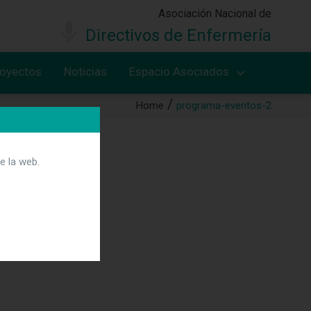
Asociación Nacional de
Directivos de Enfermería
royectos
Noticias
Espacio Asociados
Home
programa-eventos-2
e la web.