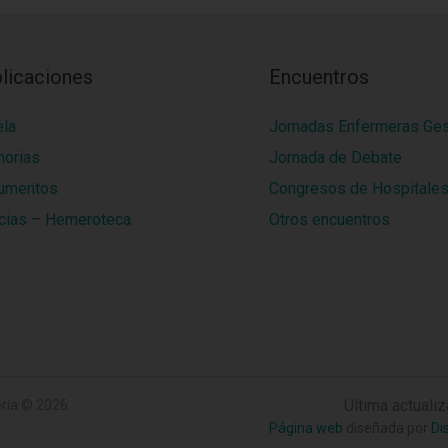
licaciones
Encuentros
ela
Jornadas Enfermeras Ge
orias
Jornada de Debate
umentos
Congresos de Hospitale
cias – Hemeroteca
Otros encuentros
Ultima actuali
ría
© 2026.
Página web
diseñada por
Di