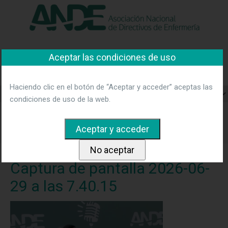
"Ver política"
*Acepto las condiciones
No aceptar y salir
Asociación Nacional de
Aceptar las condiciones de uso
Directivos de Enfermería
Haciendo clic en el botón de “Aceptar y acceder” aceptas las
condiciones de uso de la web.
Home
Noticias
“Cada acto de cuidado cambia el mundo”
Rosa María Alberdi enfermera y poetisa.
Captura de pantalla
2026-06-29 a las 7.40.15
Captura de pantalla 2026-06-
29 a las 7.40.15