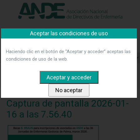
"Ver política"
*Acepto las condiciones
No aceptar y salir
Aceptar las condiciones de uso
Asociación Nacional de
Directivos de Enfermería
Haciendo clic en el botón de “Aceptar y acceder” aceptas las
condiciones de uso de la web.
Home
Noticias
Becas de inscripciones a las 36 Jornadas
de Enfermeras Gestoras de Palma, para asociadas-os de
ANDE.
Captura de pantalla 2026-01-16 a las 7.56.40
Captura de pantalla 2026-01-
16 a las 7.56.40