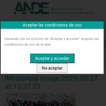
"Ver política"
*Acepto las condiciones
No aceptar y salir
Aceptar las condiciones de uso
Asociación Nacional de
Directivos de Enfermería
Haciendo clic en el botón de “Aceptar y acceder” aceptas las
condiciones de uso de la web.
Home
Noticias
Asamblea de la Asociación Nacional de
Directivos de Enfermería
WhatsApp Image 2025-03-27 at
15.37.33
WhatsApp Image 2025-03-27
at 15.37.33