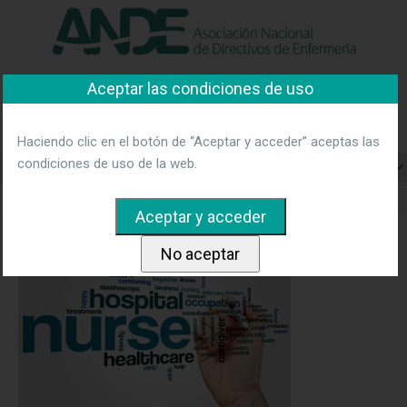
"Ver política"
*Acepto las condiciones
No aceptar y salir
Aceptar las condiciones de uso
Asociación Nacional de
Directivos de Enfermería
Haciendo clic en el botón de “Aceptar y acceder” aceptas las
condiciones de uso de la web.
Home
Aporta tu opinión