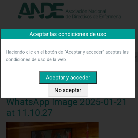
"Ver política"
*Acepto las condiciones
No aceptar y salir
Asociación Nacional de
Aceptar las condiciones de uso
Directivos de Enfermería
Haciendo clic en el botón de “Aceptar y acceder” aceptas las
condiciones de uso de la web.
Home
Noticias
ANDE se reúne con el Consejero de
Sanidad de Castilla y León, Alejandro Vazquez
Ramos.
WhatsApp Image 2025-01-21 at 11.10.27
WhatsApp Image 2025-01-21
at 11.10.27