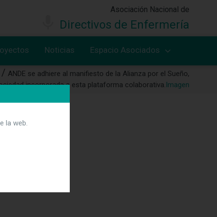
Asociación Nacional de
Directivos de Enfermería
royectos
Noticias
Espacio Asociados
ANDE se adhiere al manifiesto de la Alianza por el Sueño,
ciedad incorporada a esta plataforma colaborativa.
Imagen
e la web.