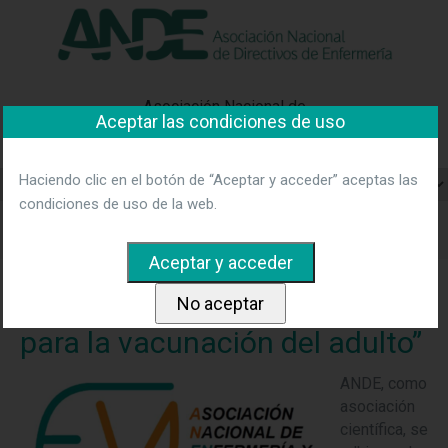
"Ver política"
*Acepto las condiciones
No aceptar y salir
Asociación Nacional de
Aceptar las condiciones de uso
Directivos de Enfermería
Haciendo clic en el botón de “Aceptar y acceder” aceptas las
condiciones de uso de la web.
Home
Noticias
ANDE se adhiere a la “alianza para la
vacunación del adulto”
ANDE se adhiere a la “alianza
para la vacunación del adulto”
ANDE, como
asociación
científica, se