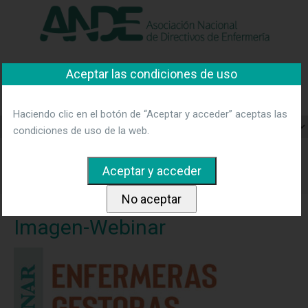
"Ver política"
*Acepto las condiciones
No aceptar y salir
Asociación Nacional de
Aceptar las condiciones de uso
Directivos de Enfermería
Haciendo clic en el botón de “Aceptar y acceder” aceptas las
condiciones de uso de la web.
Home
Noticias
ANDE organiza una Webinar sobre temas
de actualidad en gestión de la pandemia Covid19
Imagen-
Webinar
Imagen-Webinar