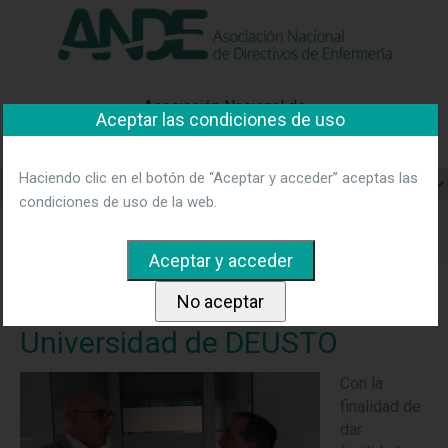
"Ver política"
*Acepto las condiciones
No aceptar y salir
Asociación Nacional de
Aceptar las condiciones de uso
Directivos de Enfermería
Haciendo clic en el botón de “Aceptar y acceder” aceptas las
condiciones de uso de la web.
Home
Noticias
ANDE firma un acuerdo con la Universidad
de DEUSTO
ANDE firma un acuerdo con la
Universidad de DEUSTO
Con la
finalidad de
dar