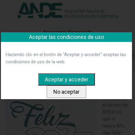
"Ver política"
*Acepto las condiciones
No aceptar y salir
Asociación Nacional de
Aceptar las condiciones de uso
Directivos de Enfermería
Haciendo clic en el botón de “Aceptar y acceder” aceptas las
condiciones de uso de la web.
Home
Noticias
¡ANDE desea un feliz 2023!
¡ANDE desea un feliz 2023!
Un año mas
el deseo de
ANDE es
que el
nuevo Año
sea feliz