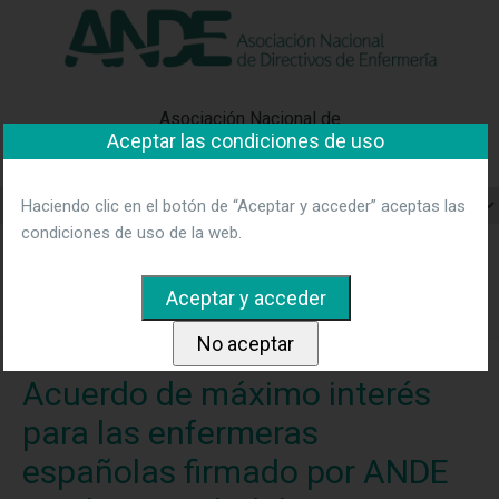
"Ver política"
*Acepto las condiciones
No aceptar y salir
Asociación Nacional de
Aceptar las condiciones de uso
Directivos de Enfermería
Haciendo clic en el botón de “Aceptar y acceder” aceptas las
condiciones de uso de la web.
Home
Noticias
Acuerdo de máximo interés para las
enfermeras españolas firmado por ANDE con la Sociedad de
Enfermeros Científicos Innovadores Empresarios y Líderes
(SONSIEL).
Acuerdo de máximo interés
para las enfermeras
españolas firmado por ANDE