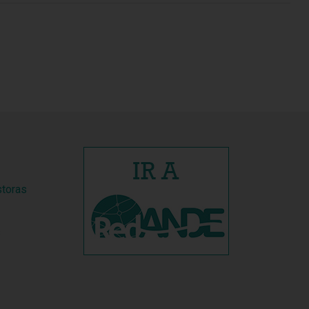
storas
s