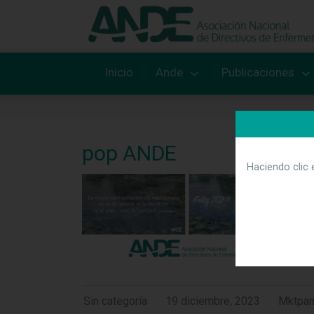
Inicio
Ande
Publicaciones
pop ANDE
Haciendo clic 
Sin categoría
19 diciembre, 2023
Mktpa