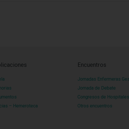
licaciones
Encuentros
ela
Jornadas Enfermeras Ge
orias
Jornada de Debate
umentos
Congresos de Hospitale
cias – Hemeroteca
Otros encuentros