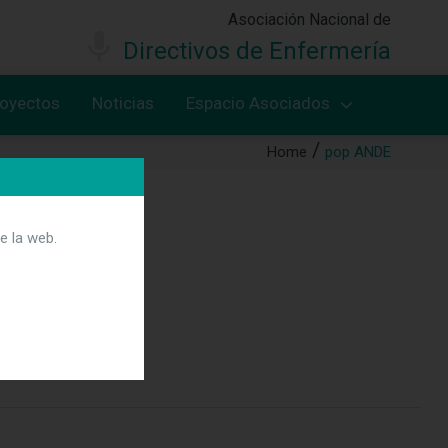
Asociación Nacional de
Directivos de Enfermería
royectos
Noticias
Espacio Asociados
Home
pop ANDE
e la web.