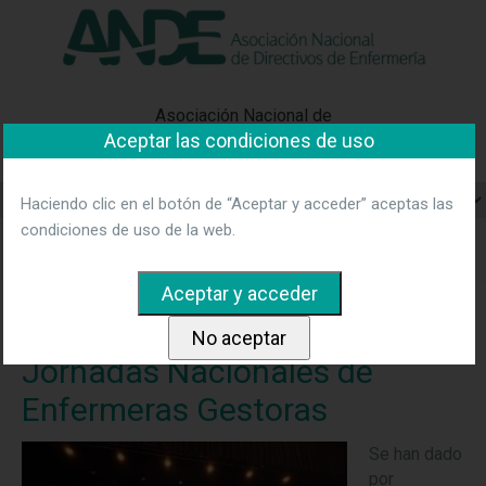
"Ver política"
*Acepto las condiciones
No aceptar y salir
Asociación Nacional de
Aceptar las condiciones de uso
Directivos de Enfermería
Haciendo clic en el botón de “Aceptar y acceder” aceptas las
condiciones de uso de la web.
Home
Noticias
Clausura en Palma de las 36 Jornadas
Nacionales de Enfermeras Gestoras
Clausura en Palma de las 36
Jornadas Nacionales de
Enfermeras Gestoras
Se han dado
por