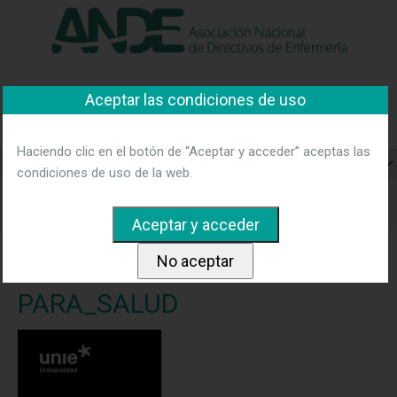
"Ver política"
*Acepto las condiciones
No aceptar y salir
Asociación Nacional de
Aceptar las condiciones de uso
Directivos de Enfermería
Haciendo clic en el botón de “Aceptar y acceder” aceptas las
condiciones de uso de la web.
Home
Blog
UNIE: Master en Inteligencia Artificial aplicada
a la salud.
2606 Master UNIE PARA_SALUD
2606 Master UNIE
PARA_SALUD